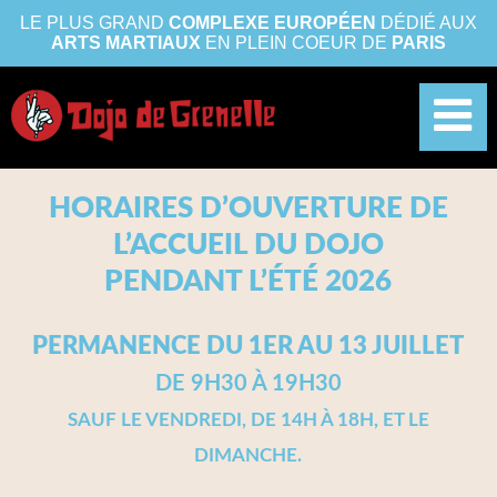
LE PLUS GRAND
COMPLEXE EUROPÉEN
DÉDIÉ AUX
ARTS MARTIAUX
EN PLEIN COEUR DE
PARIS
HORAIRES D’OUVERTURE DE
L’ACCUEIL DU DOJO
PENDANT L’ÉTÉ 2026
PERMANENCE DU 1ER AU 13 JUILLET
DE 9H30 À 19H30
SAUF LE VENDREDI, DE 14H À 18H, ET LE
DIMANCHE.