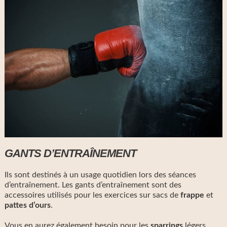
GANTS D’ENTRAÎNEMENT
Ils sont destinés à un usage quotidien lors des séances
d’entraînement. Les gants d’entraînement sont des
accessoires utilisés pour les exercices sur sacs de
frappe
et
pattes
d’ours
.
Vous en aurez également besoin pour les
sparrings
légers.