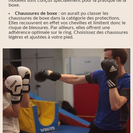
modèles sont conçus spécialement pour la pratique de la
boxe.
Chaussures de boxe
: on aurait pu classer les
chaussures de boxe dans la catégorie des protections.
Elles recouvrent en effet vos chevilles et limitent donc le
risque de blessures. Par ailleurs, elles offrent une
adhérence optimale sur le ring. Choisissez des chaussures
légères et ajustées à votre pied.