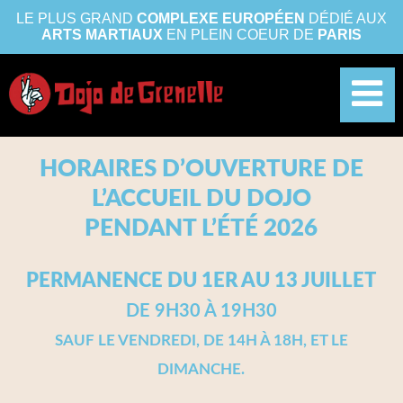
LE PLUS GRAND
COMPLEXE EUROPÉEN
DÉDIÉ AUX
ARTS MARTIAUX
EN PLEIN COEUR DE
PARIS
HORAIRES D’OUVERTURE DE
L’ACCUEIL DU DOJO
PENDANT L’ÉTÉ 2026
PERMANENCE DU 1ER AU 13 JUILLET
DE 9H30 À 19H30
SAUF LE VENDREDI, DE 14H À 18H, ET LE
DIMANCHE.