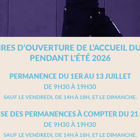
RES D’OUVERTURE DE L’ACCUEIL D
PENDANT L’ÉTÉ 2026
PERMANENCE DU 1ER AU 13 JUILLET
DE 9H30 À 19H30
SAUF LE VENDREDI, DE 14H À 18H, ET LE DIMANCHE.
ISE DES PERMANENCES À COMPTER DU 21
DE 9H30 À 19H30
SAUF LE VENDREDI, DE 14H À 18H, ET LE DIMANCHE.