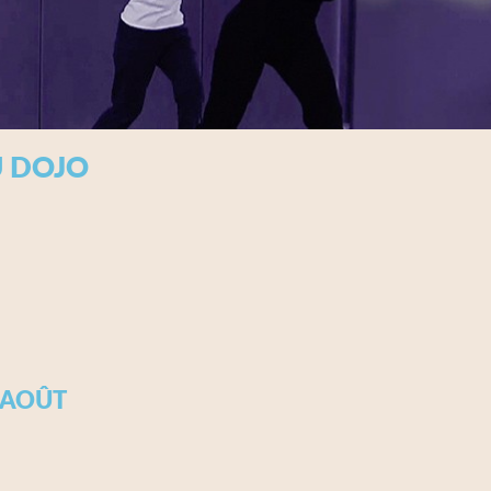
U DOJO
 AOÛT