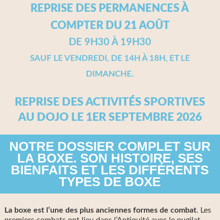
REPRISE DES PERMANENCES À
COMPTER DU 21 AOÛT
DE 9H30 À 19H30
SAUF LE VENDREDI, DE 14H À 18H, ET LE
DIMANCHE.
REPRISE DES ACTIVITÉS SPORTIVES
AU DOJO LE 1ER SEPTEMBRE 2026
NOTRE DOSSIER COMPLET SUR
LA BOXE. SON HISTOIRE, SES
BIENFAITS ET LES DIFFÉRENTS
TYPES DE BOXE
La
boxe
est l’une des plus anciennes formes de combat
. Les