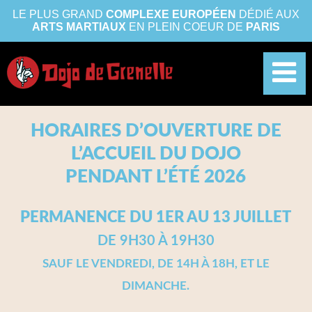
LE PLUS GRAND
COMPLEXE EUROPÉEN
DÉDIÉ AUX
ARTS MARTIAUX
EN PLEIN COEUR DE
PARIS
HORAIRES D’OUVERTURE DE
L’ACCUEIL DU DOJO
PENDANT L’ÉTÉ 2026
PERMANENCE DU 1ER AU 13 JUILLET
DE 9H30 À 19H30
SAUF LE VENDREDI, DE 14H À 18H, ET LE
DIMANCHE.