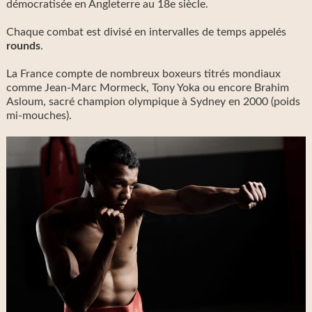
démocratisée en Angleterre au 18e siècle.
Chaque combat est divisé en intervalles de temps appelés
rounds
.
La France compte de nombreux boxeurs titrés mondiaux
comme Jean-Marc Mormeck, Tony Yoka ou encore Brahim
Asloum, sacré champion olympique à Sydney en 2000 (poids
mi-mouches).